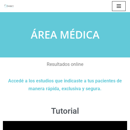
Ir
al
ÁREA MÉDICA
contenido
Resultados online
Accedé a los estudios que indicaste a tus pacientes de
manera rápida, exclusiva y segura.
Tutorial